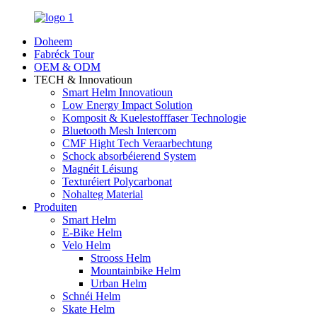
Doheem
Fabréck Tour
OEM & ODM
TECH & Innovatioun
Smart Helm Innovatioun
Low Energy Impact Solution
Komposit & Kuelestofffaser Technologie
Bluetooth Mesh Intercom
CMF Hight Tech Veraarbechtung
Schock absorbéierend System
Magnéit Léisung
Texturéiert Polycarbonat
Nohalteg Material
Produiten
Smart Helm
E-Bike Helm
Velo Helm
Strooss Helm
Mountainbike Helm
Urban Helm
Schnéi Helm
Skate Helm