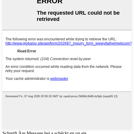
Schreift Äre Message hei a schéckt en un eis