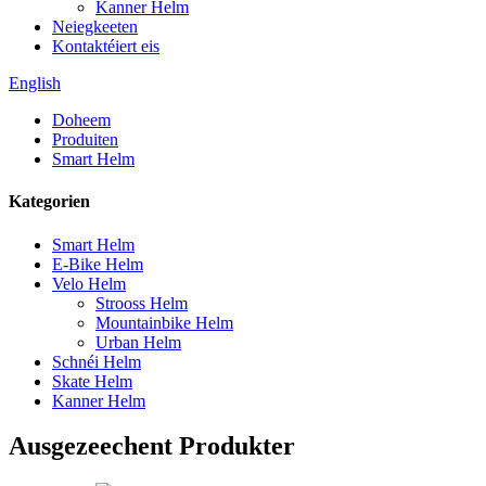
Kanner Helm
Neiegkeeten
Kontaktéiert eis
English
Doheem
Produiten
Smart Helm
Kategorien
Smart Helm
E-Bike Helm
Velo Helm
Strooss Helm
Mountainbike Helm
Urban Helm
Schnéi Helm
Skate Helm
Kanner Helm
Ausgezeechent Produkter