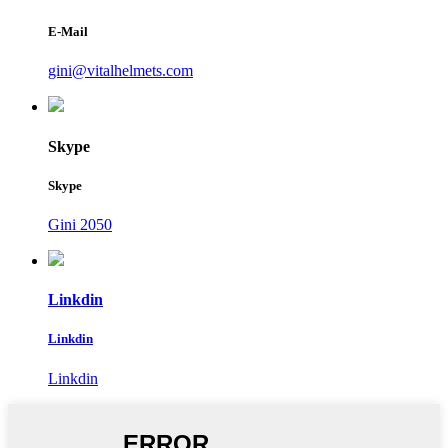
E-Mail
gini@vitalhelmets.com
Skype
Skype
Gini 2050
Linkdin
Linkdin
Linkdin