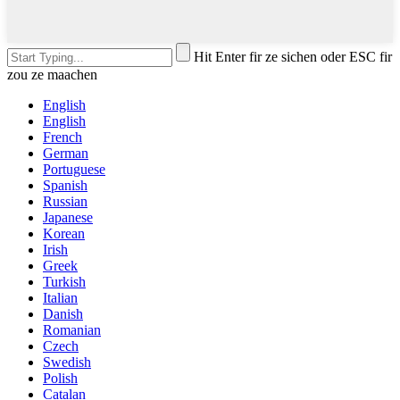
Hit Enter fir ze sichen oder ESC fir
zou ze maachen
English
English
French
German
Portuguese
Spanish
Russian
Japanese
Korean
Irish
Greek
Turkish
Italian
Danish
Romanian
Czech
Swedish
Polish
Catalan