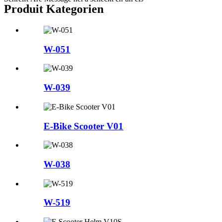
Produit Kategorien
W-051
W-039
E-Bike Scooter V01
W-038
W-519