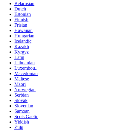
Belarusian
Dutch
Estonian
Finnish
Frisian
Hawaiian
Hungarian
Icelandic
Kazakh
Kyrgyz
Latin
Lithuanian
Luxembou..
Macedonian
Maltese
Maori
Norwegian
Serbian
Slovak
Slovenian
Samoan
Scots Gaelic
Yiddish
Zulu