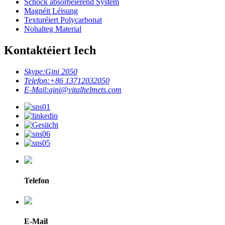
Schock absorbéierend System
Magnéit Léisung
Texturéiert Polycarbonat
Nohalteg Material
Kontaktéiert Iech
Skype:
Gini 2050
Telefon:
+86 13712032050
E-Mail:
gini@vitalhelmets.com
Telefon
E-Mail