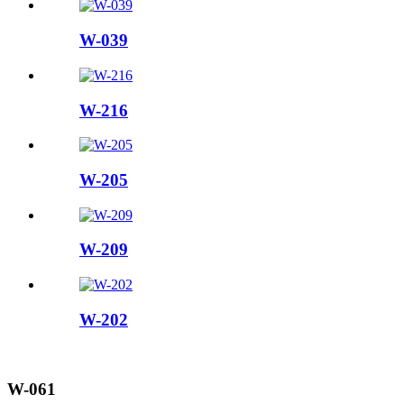
W-039
W-216
W-205
W-209
W-202
W-061