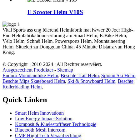
E Scooter Helm V10S
Vital Sports ass eng féierend Helmfabrik mat iwwer 20 Joer High-
End Helmfabrikatiounserfarung am Smart Helm, E-Bike Helm,
Vëlo Helm, Schnéi Helm, Powersports Helm, Mountaineering
Helm. Situéiert zu Dongguan China, 45 Minutte Distanz vun Hong
Kong.
© Copyright - 2010-2024 : All Rechter reservéiert.
Ausgezeechent Produkter
-
Sitemap
Enduro Mountainbike Helm
,
Beschte Trail Helm
,
Spioun Ski Helm
,
Beschte Mips Skateboard Helm
,
Ski & Snowboard Helm
,
Beschte
Rollerblading Helm
,
Quick Linken
Smart Helm Innovatioun
Low Energy Impact Solution
Komposit & Kuelestofffaser Technologie
Bluetooth Mesh Intercom
CMF Hight Tech Veraarbechtung