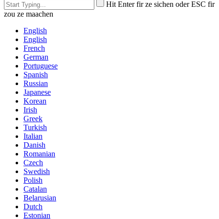
Hit Enter fir ze sichen oder ESC fir
zou ze maachen
English
English
French
German
Portuguese
Spanish
Russian
Japanese
Korean
Irish
Greek
Turkish
Italian
Danish
Romanian
Czech
Swedish
Polish
Catalan
Belarusian
Dutch
Estonian