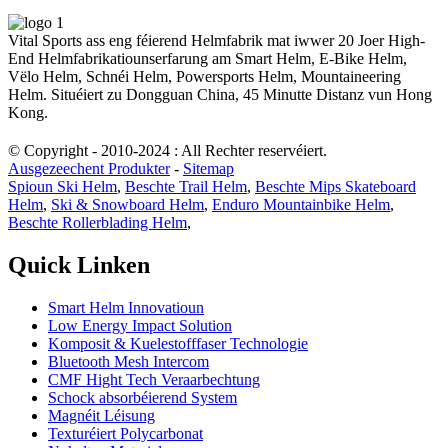
Vital Sports ass eng féierend Helmfabrik mat iwwer 20 Joer High-
End Helmfabrikatiounserfarung am Smart Helm, E-Bike Helm,
Vëlo Helm, Schnéi Helm, Powersports Helm, Mountaineering
Helm. Situéiert zu Dongguan China, 45 Minutte Distanz vun Hong
Kong.
© Copyright - 2010-2024 : All Rechter reservéiert.
Ausgezeechent Produkter
-
Sitemap
Spioun Ski Helm
,
Beschte Trail Helm
,
Beschte Mips Skateboard
Helm
,
Ski & Snowboard Helm
,
Enduro Mountainbike Helm
,
Beschte Rollerblading Helm
,
Quick Linken
Smart Helm Innovatioun
Low Energy Impact Solution
Komposit & Kuelestofffaser Technologie
Bluetooth Mesh Intercom
CMF Hight Tech Veraarbechtung
Schock absorbéierend System
Magnéit Léisung
Texturéiert Polycarbonat