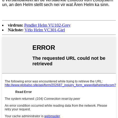
un, an den Helm stellt sech nei vir wat Ären Helm ka sinn.
virdrun:
Pendler Helm VU102-Grey
Nächste:
Vëlo Helm VC301-Giel