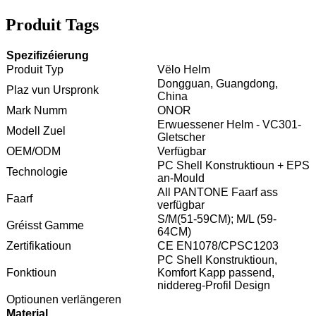
Produit Tags
Spezifizéierung
Produit Typ
Vëlo Helm
Dongguan, Guangdong,
Plaz vun Urspronk
China
Mark Numm
ONOR
Erwuessener Helm - VC301-
Modell Zuel
Gletscher
OEM/ODM
Verfügbar
PC Shell Konstruktioun + EPS
Technologie
an-Mould
All PANTONE Faarf ass
Faarf
verfügbar
S/M(51-59CM); M/L (59-
Gréisst Gamme
64CM)
Zertifikatioun
CE EN1078/CPSC1203
PC Shell Konstruktioun,
Fonktioun
Komfort Kapp passend,
niddereg-Profil Design
Optiounen verlängeren
Material