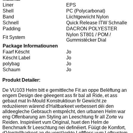
Liner
EPS
Shell
PC (Polycarbonat)
Band
Liichtgewiicht Nylon
Schnell
Quick Release ITW Schnalle
Padding
DACRON POLYESTER
Nylon ST801 / POM /
Fit System
Gummistécker Dial
Package Informatiounen
Faarf Këscht
Jo
Këscht Label
Jo
polybag
Jo
Schaum
Jo
Produkt Detailer:
De VU103 Helm bitt e gemittleche Fit an oppe Belëftung an
engem Design dee gëeegent ass fir bal all Ride, et ass
gebaut mat In-Mould Konstruktioun fir Gewiicht ze
reduzéieren wärend d'Haltbarkeet verbessert déi den
alldeegleche Gebrauch entsprécht, den urbanen Helm war
eng Offenbarung am Styling an Leeschtung fir all Zorte vu
Reiden. Inspiréiert vum Original, huet den Helm de
Benchmark fir Leeschtung nei definéiert. Füügt de Komfort,
d'Verstellbarkeet an de verstäerkte Loftfloss vum Loftsystem