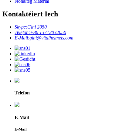
Nohalteg Material
Kontaktéiert Iech
Skype:
Gini 2050
Telefon:
+86 13712032050
E-Mail:
gini@vitalhelmets.com
Telefon
E-Mail
E-Mail