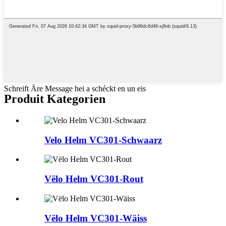
Schreift Äre Message hei a schéckt en un eis
Produit Kategorien
Velo Helm VC301-Schwaarz
Vëlo Helm VC301-Rout
Vëlo Helm VC301-Wäiss