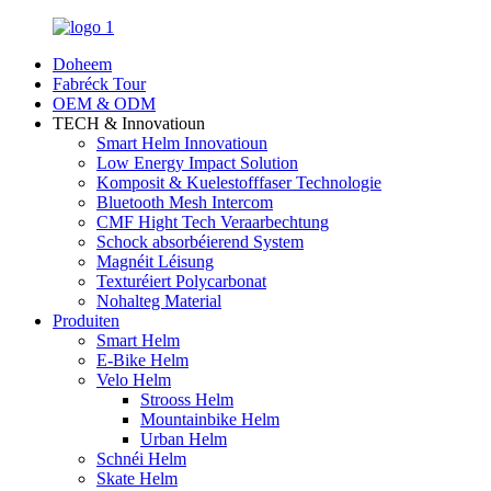
Doheem
Fabréck Tour
OEM & ODM
TECH & Innovatioun
Smart Helm Innovatioun
Low Energy Impact Solution
Komposit & Kuelestofffaser Technologie
Bluetooth Mesh Intercom
CMF Hight Tech Veraarbechtung
Schock absorbéierend System
Magnéit Léisung
Texturéiert Polycarbonat
Nohalteg Material
Produiten
Smart Helm
E-Bike Helm
Velo Helm
Strooss Helm
Mountainbike Helm
Urban Helm
Schnéi Helm
Skate Helm