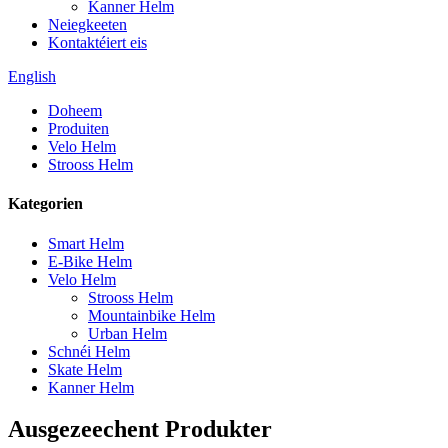
Kanner Helm
Neiegkeeten
Kontaktéiert eis
English
Doheem
Produiten
Velo Helm
Strooss Helm
Kategorien
Smart Helm
E-Bike Helm
Velo Helm
Strooss Helm
Mountainbike Helm
Urban Helm
Schnéi Helm
Skate Helm
Kanner Helm
Ausgezeechent Produkter