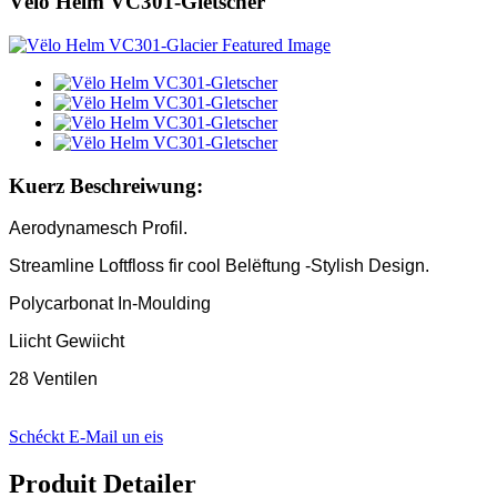
Vëlo Helm VC301-Gletscher
Kuerz Beschreiwung:
Aerodynamesch Profil.
Streamline Loftfloss fir cool Belëftung -Stylish Design.
Polycarbonat In-Moulding
Liicht Gewiicht
28 Ventilen
Schéckt E-Mail un eis
Produit Detailer