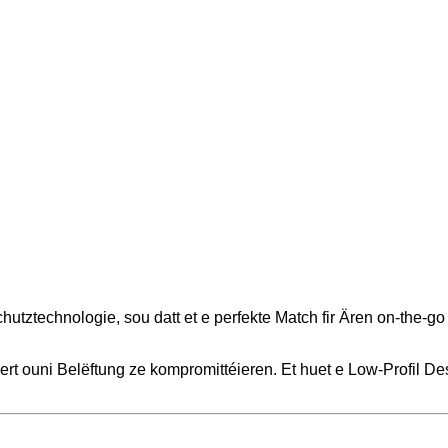
chutztechnologie, sou datt et e perfekte Match fir Ären on-the-g
ert ouni Belëftung ze kompromittéieren. Et huet e Low-Profil De