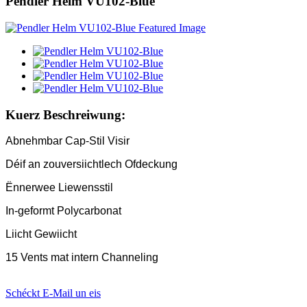
Pendler Helm VU102-Blue
Kuerz Beschreiwung:
Abnehmbar Cap-Stil Visir
Déif an zouversiichtlech Ofdeckung
Ënnerwee Liewensstil
In-geformt Polycarbonat
Liicht Gewiicht
15 Vents mat intern Channeling
Schéckt E-Mail un eis