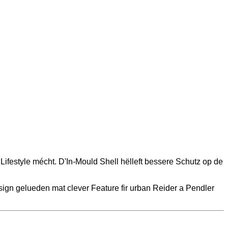
o Lifestyle mécht. D'In-Mould Shell hëlleft bessere Schutz op de
sign gelueden mat clever Feature fir urban Reider a Pendler