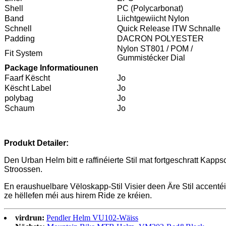
Shell
PC (Polycarbonat)
Band
Liichtgewiicht Nylon
Schnell
Quick Release ITW Schnalle
Padding
DACRON POLYESTER
Nylon ST801 / POM /
Fit System
Gummistécker Dial
Package Informatiounen
Faarf Këscht
Jo
Këscht Label
Jo
polybag
Jo
Schaum
Jo
Produkt Detailer:
Den Urban Helm bitt e raffinéierte Stil mat fortgeschratt Kapps
Stroossen.
En eraushuelbare Vëloskapp-Stil Visier deen Äre Stil accentéi
ze hëllefen méi aus hirem Ride ze kréien.
virdrun:
Pendler Helm VU102-Wäiss