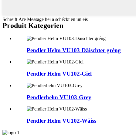
Schreift Äre Message hei a schéckt en un eis
Produit Kategorien
Pendler Helm VU103-Däischter gréng
Pendler Helm VU102-Giel
Pendlerhelm VU103-Grey
Pendler Helm VU102-Wäiss