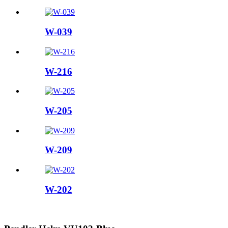
W-039
W-216
W-205
W-209
W-202