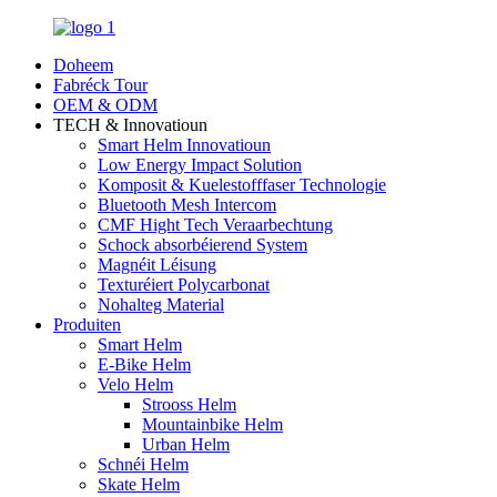
Doheem
Fabréck Tour
OEM & ODM
TECH & Innovatioun
Smart Helm Innovatioun
Low Energy Impact Solution
Komposit & Kuelestofffaser Technologie
Bluetooth Mesh Intercom
CMF Hight Tech Veraarbechtung
Schock absorbéierend System
Magnéit Léisung
Texturéiert Polycarbonat
Nohalteg Material
Produiten
Smart Helm
E-Bike Helm
Velo Helm
Strooss Helm
Mountainbike Helm
Urban Helm
Schnéi Helm
Skate Helm