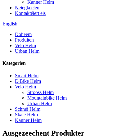
Kanner Helm
Neiegkeeten
Kontaktéiert eis
English
Doheem
Produiten
Velo Helm
Urban Helm
Kategorien
Smart Helm
E-Bike Helm
Velo Helm
Strooss Helm
Mountainbike Helm
Urban Helm
Schnéi Helm
Skate Helm
Kanner Helm
Ausgezeechent Produkter