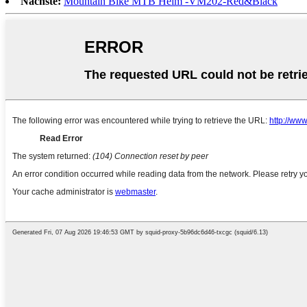
Nächste:
Mountain Bike MTB Helm -VM202-Red&Black