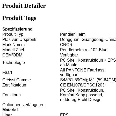
Produit Detailer
Produit Tags
Spezifizéierung
Produit Typ
Pendler Helm
Plaz vun Urspronk
Dongguan, Guangdong, Chin
Mark Numm
ONOR
Modell Zuel
Pendlerhelm VU102-Blue
OEM/ODM
Verfügbar
PC Shell Konstruktioun + EPS
Technologie
an-Mould
All PANTONE Faarf ass
Faarf
verfügbar
Gréisst Gamme
S/M(51-59CM); M/L (59-64CM
Zertifikatioun
CE EN1078/CPSC1203
PC Shell Konstruktioun,
Fonktioun
Komfort Kapp passend,
niddereg-Profil Design
Optiounen verlängeren
Material
Liner
EPS